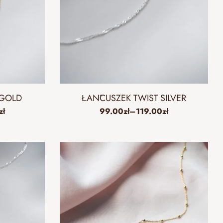
 GOLD
ŁAŃCUSZEK TWIST SILVER
zł
99.00
zł
–
119.00
zł