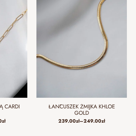
Ą CARDI
ŁAŃCUSZEK ŻMIJKA KHLOE
GOLD
0
zł
239.00
zł
–
249.00
zł