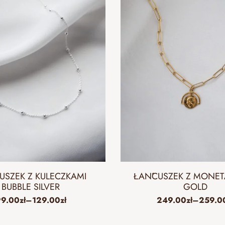
USZEK Z KULECZKAMI
ŁAŃCUSZEK Z MONET
BUBBLE SILVER
GOLD
99.00
zł
–
129.00
zł
249.00
zł
–
259.0