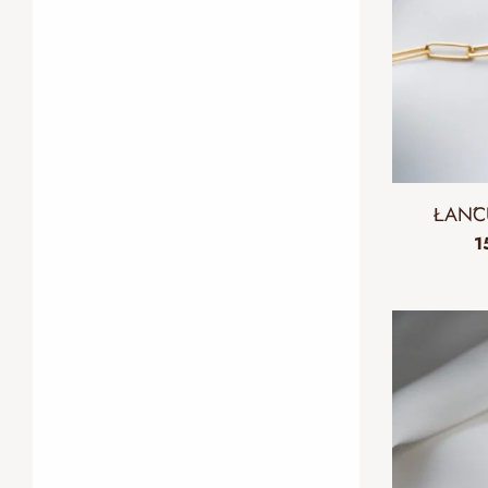
ŁAŃC
1