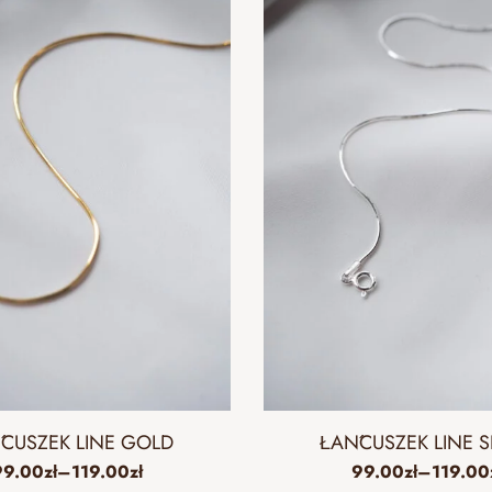
CUSZEK LINE GOLD
ŁAŃCUSZEK LINE S
99.00
zł
–
119.00
zł
99.00
zł
–
119.00