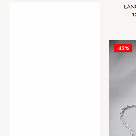
ŁAŃC
1
-42%