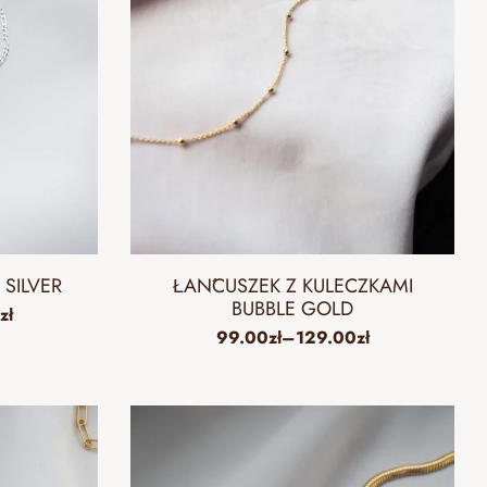
SILVER
ŁAŃCUSZEK Z KULECZKAMI
BUBBLE GOLD
zł
99.00
zł
–
129.00
zł