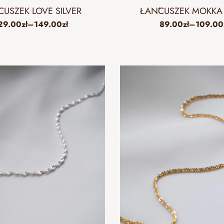
USZEK LOVE SILVER
ŁAŃCUSZEK MOKKA
29.00
zł
–
149.00
zł
89.00
zł
–
109.00