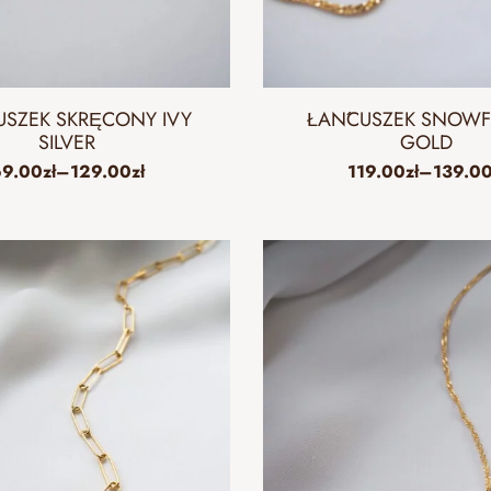
SZEK SKRĘCONY IVY
ŁAŃCUSZEK SNOWF
SILVER
GOLD
69.00
zł
–
129.00
zł
119.00
zł
–
139.0