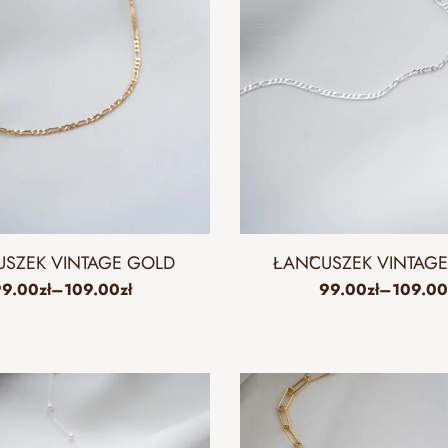
SZEK VINTAGE GOLD
ŁAŃCUSZEK VINTAGE 
99.00
zł
–
109.00
zł
99.00
zł
–
109.00