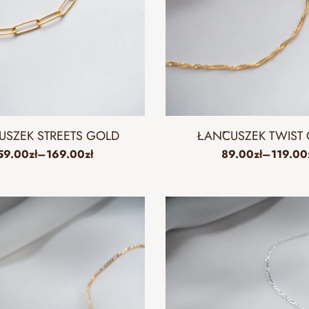
USZEK STREETS GOLD
ŁAŃCUSZEK TWIST
59.00
zł
–
169.00
zł
89.00
zł
–
119.00