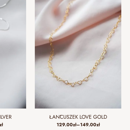
ILVER
ŁAŃCUSZEK LOVE GOLD
zł
129.00
zł
–
149.00
zł