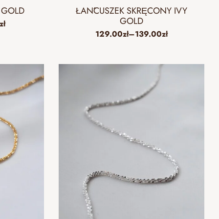
 GOLD
ŁAŃCUSZEK SKRĘCONY IVY
GOLD
zł
129.00
zł
–
139.00
zł