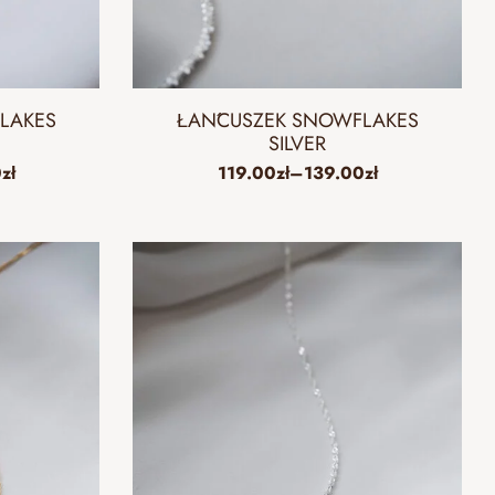
LAKES
ŁAŃCUSZEK SNOWFLAKES
SILVER
0
zł
119.00
zł
–
139.00
zł