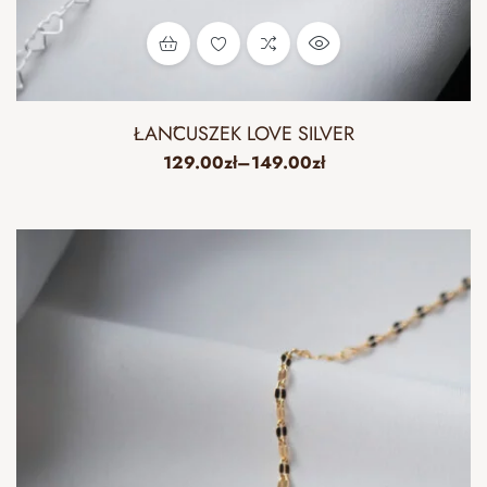
ŁAŃCUSZEK LOVE SILVER
129.00
zł
–
149.00
zł