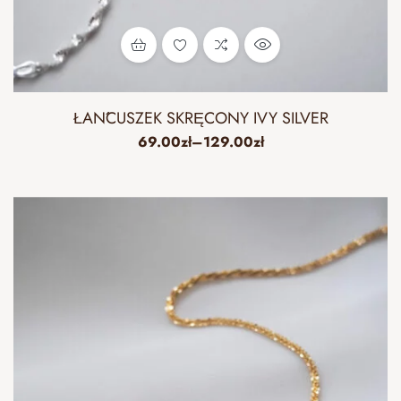
ŁAŃCUSZEK SKRĘCONY IVY SILVER
69.00
zł
–
129.00
zł