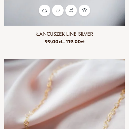
ŁAŃCUSZEK LINE SILVER
99.00
zł
–
119.00
zł