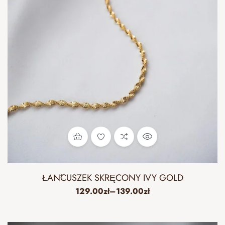
ŁAŃCUSZEK SKRĘCONY IVY GOLD
129.00
zł
–
139.00
zł