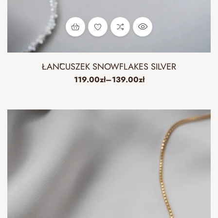
ŁAŃCUSZEK SNOWFLAKES SILVER
119.00
zł
–
139.00
zł