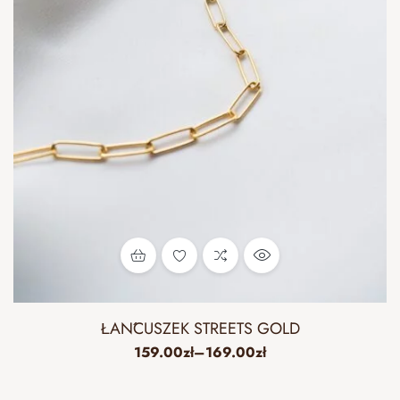
ŁAŃCUSZEK STREETS GOLD
159.00
zł
–
169.00
zł