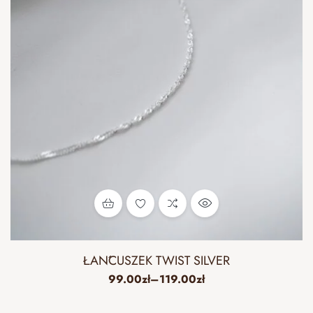
ŁAŃCUSZEK TWIST SILVER
99.00
zł
–
119.00
zł