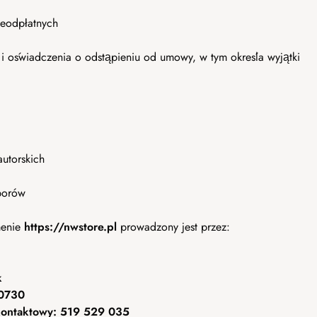
ieodpłatnych
i i oświadczenia o odstąpieniu od umowy, w tym określa wyjątki
utorskich
porów
menie
https://nwstore.pl
prowadzony jest przez:
k
0730
 kontaktowy: 519 529 035