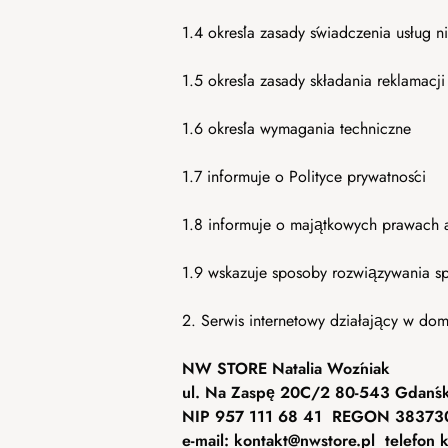
1.4 określa zasady świadczenia usług n
1.5 określa zasady składania reklamacj
1.6 określa wymagania techniczne
1.7 informuje o Polityce prywatności
1.8 informuje o majątkowych prawach a
1.9 wskazuje sposoby rozwiązywania s
2. Serwis internetowy działający w do
NW STORE Natalia Woźniak
ul. Na Zaspę 20C/2 80-543 Gdańs
NIP 957 111 68 41
REGON 38373
e-mail: kontakt@nwstore.pl
telefon