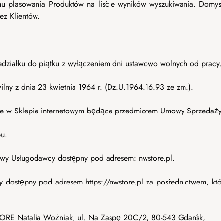
u plasowania Produktów na liście wyników wyszukiwania. Domyśln
ez Klientów.
działku do piątku z wyłączeniem dni ustawowo wolnych od pracy
ny z dnia 23 kwietnia 1964 r. (Dz.U.1964.16.93 ze zm.).
nie w Sklepie internetowym będące przedmiotem Umowy Sprzedaży
pu.
owy Usługodawcy dostępny pod adresem: nwstore.pl.
y dostępny pod adresem https://nwstore.pl za pośrednictwem, k
E Natalia Wożniak, ul. Na Zaspę 20C/2, 80-543 Gdańsk,