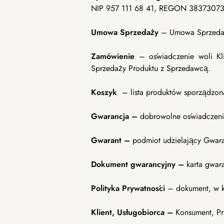
NIP 957 111 68 41, REGON 383730730; 
Umowa Sprzedaży
– Umowa Sprzedaży
Zamówienie
– oświadczenie woli Kl
Sprzedaży Produktu z Sprzedawcą.
Koszyk
– lista produktów sporządzon
Gwarancja –
dobrowolne oświadczenie
Gwarant –
podmiot udzielający Gwar
Dokument gwarancyjny –
karta gwar
Polityka Prywatności
– dokument, w kt
Klient, Usługobiorca –
Konsument, Pr