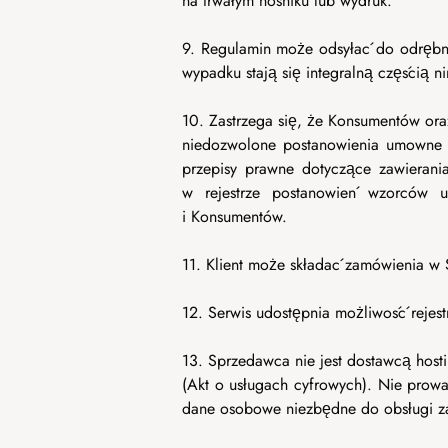
na trwałym nośniku lub wydruk.
9. Regulamin może odsyłać do odrębny
wypadku stają się integralną częścią n
10. Zastrzega się, że Konsumentów ora
niedozwolone postanowienia umowne w
przepisy prawne dotyczące zawierani
w rejestrze postanowień wzorców 
i Konsumentów.
11. Klient może składać zamówienia w 
12. Serwis udostępnia możliwość rejestr
13. Sprzedawca nie jest dostawcą hos
(Akt o usługach cyfrowych). Nie prowa
dane osobowe niezbędne do obsługi 