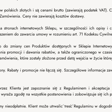
 polskich złotych i są cenami brutto (zawierają podatek VAT). 
a Zamówienia. Ceny nie zawierają kosztów dostawy.
 stronach internetowych Sklepu, w szczególności ich opisy i c
oszeniem do zawarcia umowy w rozumieniu art. 71 Kodeksu Cywiln
wo do zmiany cen Produktów dostępnych w Sklepie Internetow
ia promocji i dawania rabatów, a także ograniczonego w czasi
mówienia, które zostały złożone przed datą wejścia w życie które
zony. Rabaty i promocje nie łączą się. Szczegółowe informacje 
zez Klienta jest zapoznanie się z Regulaminem i akceptacja
 wyraża zgodę na wszystkie postanowienia i zobowiązuje się ich p
any nieodpłatnie. Klient może utrwalić treść Regulaminu w dogodn