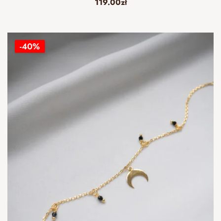
119.00
zł
-40%