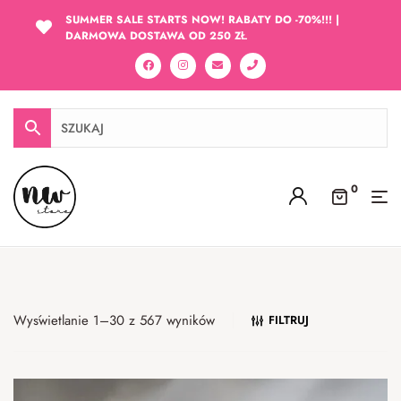
SUMMER SALE STARTS NOW! RABATY DO -70%!!! |
DARMOWA DOSTAWA OD 250 ZŁ
0
Wyświetlanie 1–30 z 567 wyników
FILTRUJ