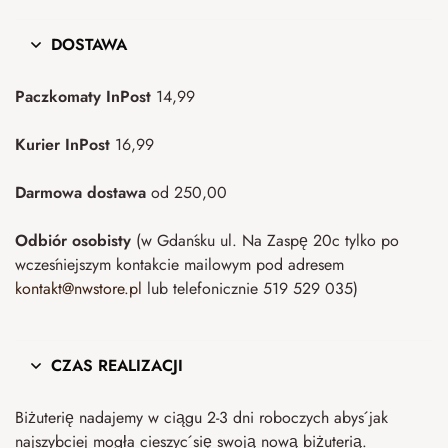
DOSTAWA
Paczkomaty InPost
14,99
Kurier InPost
16,99
Darmowa dostawa
od 250,00
Odbiór osobisty
(w Gdańsku ul. Na Zaspę 20c tylko po
wcześniejszym kontakcie mailowym pod adresem
kontakt@nwstore.pl
lub telefonicznie 519 529 035)
CZAS REALIZACJI
Biżuterię nadajemy w ciągu 2-3 dni roboczych abyś jak
najszybciej mogła cieszyć się swoją nową biżuterią.