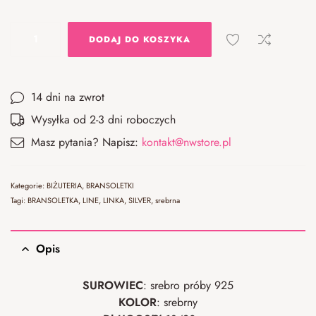
DODAJ DO KOSZYKA
14 dni na zwrot
Wysyłka od 2-3 dni roboczych
Masz pytania? Napisz:
kontakt@nwstore.pl
Kategorie:
BIŻUTERIA
,
BRANSOLETKI
Tagi:
BRANSOLETKA
,
LINE
,
LINKA
,
SILVER
,
srebrna
Opis
SUROWIEC
: srebro próby 925
KOLOR
: srebrny