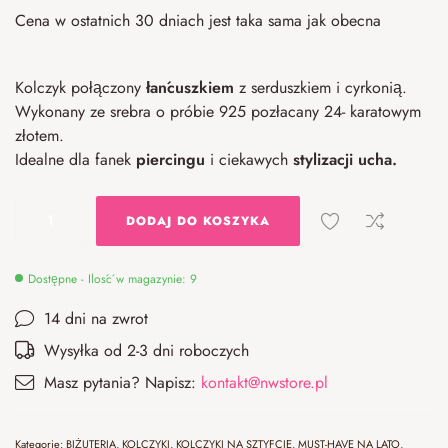
Cena w ostatnich 30 dniach jest taka sama jak obecna
Kolczyk połączony
łańcuszkiem
z serduszkiem i cyrkonią.
Wykonany ze srebra o próbie 925 pozłacany 24- karatowym
złotem.
Idealne dla fanek
piercingu
i ciekawych
stylizacji ucha.
DODAJ DO KOSZYKA
Dostępne - Ilość w magazynie: 9
14 dni na zwrot
Wysyłka od 2-3 dni roboczych
Masz pytania? Napisz:
kontakt@nwstore.pl
Kategorie:
BIŻUTERIA
,
KOLCZYKI
,
KOLCZYKI NA SZTYFCIE
,
MUST-HAVE NA LATO
,