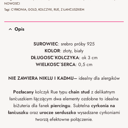
NOWOŚCI
Tagi:
CYRKONIA
,
GOLD
,
KOLCZYKI
,
RUE
,
Z ŁAŃCUSZKIEM
Opis
SUROWIEC
: srebro próby 925
KOLOR
: złoty, biały
DŁUGOŚĆ KOLCZYKA
: ok 3 cm
WIELKOŚĆ SERCA
: 0,5 cm
NIE ZAWIERA NIKLU I
KADMU–
idealny dla alergików
Pozłacany
kolczyk Rue typu
chain stud
z delikatnym
łańcuszkiem łączącym dwa elementy ozdobne to idealna
biżuteria dla fanek
piercingu
. Subtelna
cyrkonia na
łańcuszku
oraz
urocze serduszko
wysadzane cyrkoniami
tworzą efektowne połączenie.