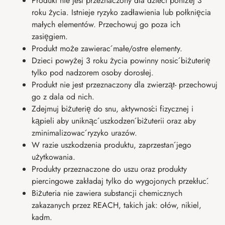
Produkt nie jest przeznaczony dla dzieci poniżej 3
roku życia. Istnieje ryzyko zadławienia lub połknięcia
małych elementów. Przechowuj go poza ich
zasięgiem.
Produkt może zawierać małe/ostre elementy.
Dzieci powyżej 3 roku życia powinny nosić biżuterię
tylko pod nadzorem osoby dorosłej.
Produkt nie jest przeznaczony dla zwierząt- przechowuj
go z dala od nich.
Zdejmuj biżuterię do snu, aktywności fizycznej i
kąpieli aby uniknąć uszkodzeń biżuterii oraz aby
zminimalizować ryzyko urazów.
W razie uszkodzenia produktu, zaprzestań jego
użytkowania.
Produkty przeznaczone do uszu oraz produkty
piercingowe zakładaj tylko do wygojonych przekłuć.
Biżuteria nie zawiera substancji chemicznych
zakazanych przez REACH, takich jak: ołów, nikiel,
kadm.