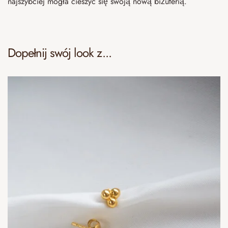
najszybciej mogła cieszyć się swoją nową biżuterią.
Dopełnij swój look z...