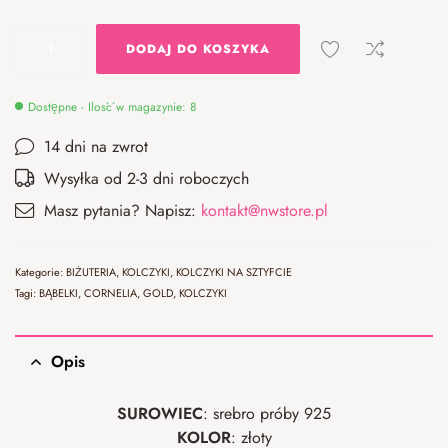
DODAJ DO KOSZYKA
Dostępne - Ilość w magazynie: 8
14 dni na zwrot
Wysyłka od 2-3 dni roboczych
Masz pytania? Napisz:
kontakt@nwstore.pl
Kategorie:
BIŻUTERIA
,
KOLCZYKI
,
KOLCZYKI NA SZTYFCIE
Tagi:
BĄBELKI
,
CORNELIA
,
GOLD
,
KOLCZYKI
Opis
SUROWIEC
: srebro próby 925
KOLOR
: złoty