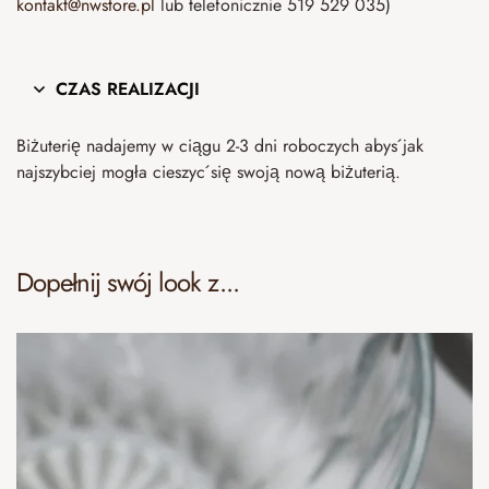
kontakt@nwstore.pl
lub telefonicznie 519 529 035)
CZAS REALIZACJI
Biżuterię nadajemy w ciągu 2-3 dni roboczych abyś jak
najszybciej mogła cieszyć się swoją nową biżuterią.
Dopełnij swój look z...