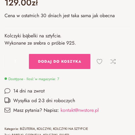
129.00
zł
Cena w ostatnich 30 dniach jest taka sama jak obecna
Kolczyki bąbelki na sztyfcie.
Wykonane ze srebra o próbie 925.
DODAJ DO KOSZYKA
Dostępne - Ilość w magazynie: 7
14 dni na zwrot
Wysyłka od 2-3 dni roboczych
Masz pytania? Napisz:
kontakt@nwstore.pl
Kategorie:
BIŻUTERIA
,
KOLCZYKI
,
KOLCZYKI NA SZTYFCIE
Tagi:
BĄBELKI
,
CORNELIA
,
KOLCZYKI
,
SILVER