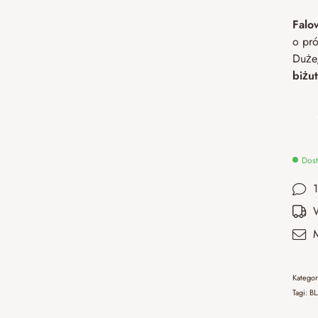
Falo
o pr
Duże,
biżu
Dost
Katego
Tagi:
B