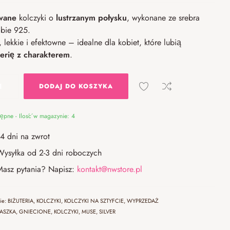
wane
kolczyki o
lustrzanym połysku
, wykonane ze srebra
óbie 925.
 lekkie i efektowne – idealne dla kobiet, które lubią
terię z charakterem
.
DODAJ DO KOSZYKA
ępne - Ilość w magazynie: 4
14 dni na zwrot
Wysyłka od 2-3 dni roboczych
Masz pytania? Napisz:
kontakt@nwstore.pl
rie:
BIŻUTERIA
,
KOLCZYKI
,
KOLCZYKI NA SZTYFCIE
,
WYPRZEDAŻ
LASZKA
,
GNIECIONE
,
KOLCZYKI
,
MUSE
,
SILVER