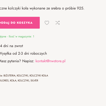
czne kolczyki koła wykonane ze srebra o próbie 925.
DODAJ DO KOSZYKA
ępne - Ilość w magazynie: 1
14 dni na zwrot
Wysyłka od 2-3 dni roboczych
Masz pytania? Napisz:
kontakt@nwstore.pl
rie:
BIŻUTERIA
,
KOLCZYKI
,
KOLCZYKI KOŁA
OLORES
,
KOŁA
,
KOLCZYKI
,
SILVER