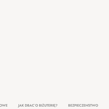
KOWE
JAK DBAĆ O BIŻUTERIĘ?
BEZPIECZEŃSTWO