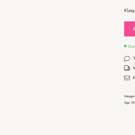
Klasy
Dost
Katego
Tagi:
D