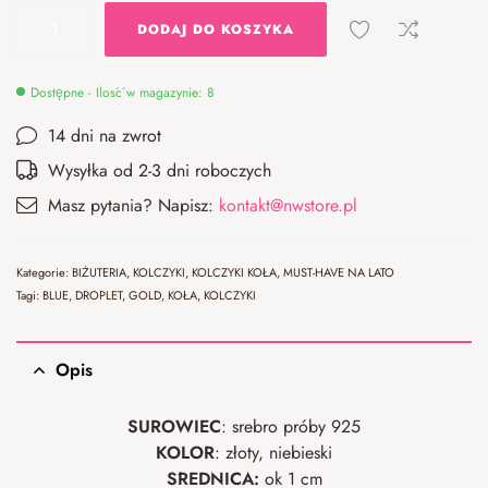
DODAJ DO KOSZYKA
Dostępne - Ilość w magazynie: 8
14 dni na zwrot
Wysyłka od 2-3 dni roboczych
Masz pytania? Napisz:
kontakt@nwstore.pl
Kategorie:
BIŻUTERIA
,
KOLCZYKI
,
KOLCZYKI KOŁA
,
MUST-HAVE NA LATO
Tagi:
BLUE
,
DROPLET
,
GOLD
,
KOŁA
,
KOLCZYKI
Opis
SUROWIEC
: srebro próby 925
KOLOR
: złoty, niebieski
ŚREDNICA:
ok 1 cm