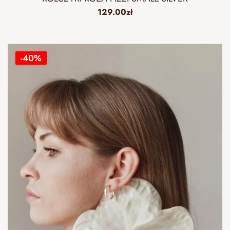
129.00
zł
-40%