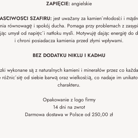
ZAPIĘCIE:
angielskie
AŚCIWOŚCI SZAFIRU:
jest uważany za kamień młodości i mądr
ia równowagę i spokój ducha. Pomaga przy problemach z zasyp
jąc umysł od napięć i natłoku myśli. Motywuję dając energię do d
i chroni posiadacza kamienia przed złymi wpływami.
BEZ DODATKU NIKLU I KADMU
zki wykonane są z naturalnych kamieni i minerałów przez co każda
 różnić się od siebie barwą oraz wielkością, co nadaje im unikat
charakteru.
Opakowanie z logo firmy
14 dni na zwrot
Darmowa dostawa w Polsce od 250,00 zł