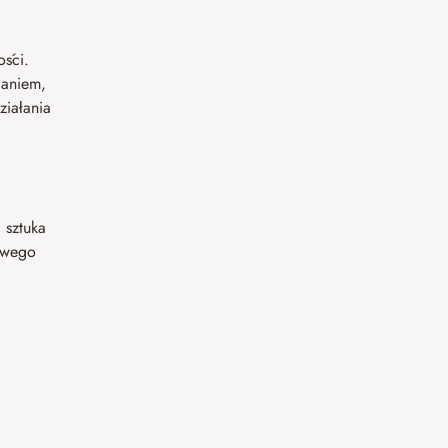
ości.
ianiem,
ziałania
 sztuka
owego