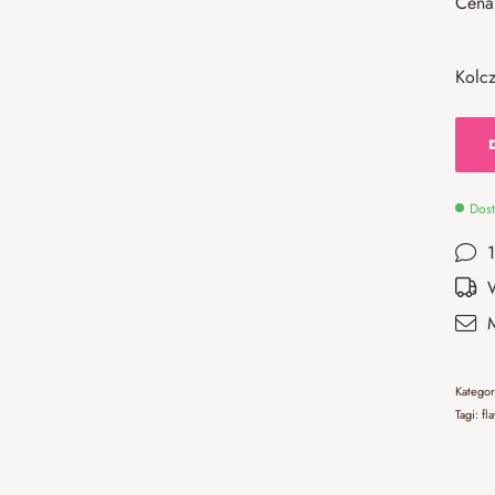
Cena 
Kolcz
Dost
Katego
Tagi:
fl