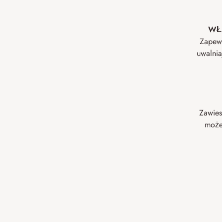
WŁ
Zapewn
uwalnia
Zawies
może