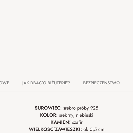
KOWE
JAK DBAĆ O BIŻUTERIĘ?
BEZPIECZEŃSTWO
SUROWIEC
: srebro próby 925
KOLOR
: srebrny, niebieski
KAMIEŃ:
szafir
WIELKOŚĆ ZAWIESZKI:
ok 0,5 cm