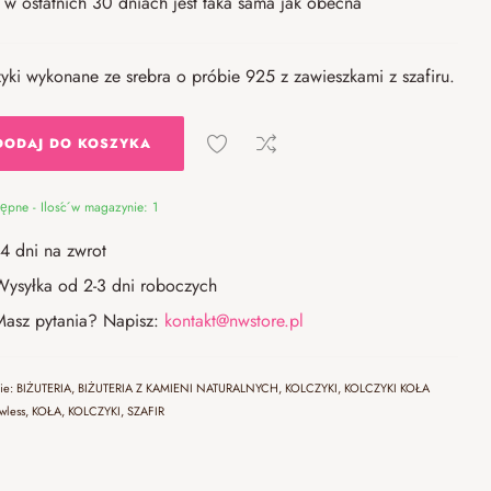
w ostatnich 30 dniach jest taka sama jak obecna
yki wykonane ze srebra o próbie 925 z zawieszkami z szafiru.
DODAJ DO KOSZYKA
ępne - Ilość w magazynie: 1
14 dni na zwrot
Wysyłka od 2-3 dni roboczych
Masz pytania? Napisz:
kontakt@nwstore.pl
rie:
BIŻUTERIA
,
BIŻUTERIA Z KAMIENI NATURALNYCH
,
KOLCZYKI
,
KOLCZYKI KOŁA
awless
,
KOŁA
,
KOLCZYKI
,
SZAFIR