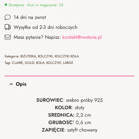
Dostępne - Ilość w magazynie: 35
14 dni na zwrot
Wysyłka od 2-3 dni roboczych
Masz pytania? Napisz:
kontakt@nwstore.pl
Kategorie:
BIŻUTERIA
,
KOLCZYKI
,
KOLCZYKI KOŁA
Tagi:
CLAIRE
,
GOLD
,
KOŁA
,
KOLCZYKI
,
LARGE
Opis
SUROWIEC
: srebro próby 925
KOLOR
: złoty
ŚREDNICA:
2,2 cm
GRUBOŚĆ
: 0,6 cm
ZAPIĘCIE
: sztyft chowany