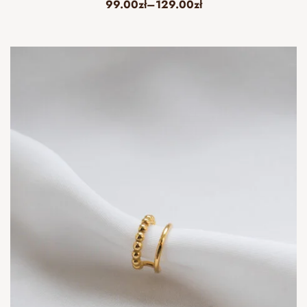
99.00
zł
–
129.00
zł