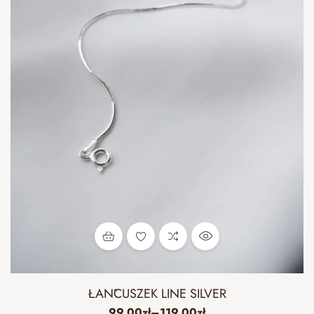
ŁAŃCUSZEK LINE SILVER
99.00
zł
–
119.00
zł