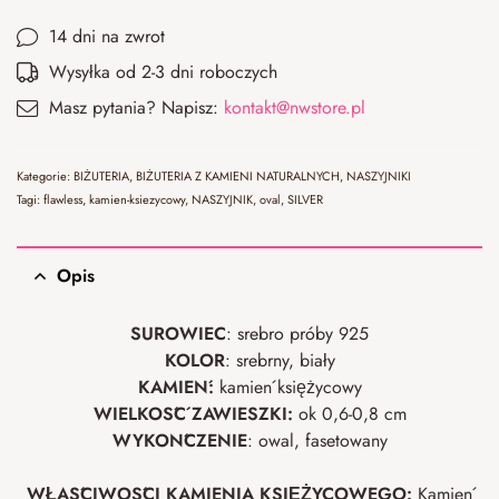
14 dni na zwrot
Wysyłka od 2-3 dni roboczych
Masz pytania? Napisz:
kontakt@nwstore.pl
Kategorie:
BIŻUTERIA
,
BIŻUTERIA Z KAMIENI NATURALNYCH
,
NASZYJNIKI
Tagi:
flawless
,
kamien-ksiezycowy
,
NASZYJNIK
,
oval
,
SILVER
Opis
SUROWIEC
: srebro próby 925
KOLOR
: srebrny, biały
KAMIEŃ:
kamień księżycowy
WIELKOŚĆ ZAWIESZKI:
ok 0,6-0,8 cm
WYKOŃCZENIE
: owal, fasetowany
WŁAŚCIWOŚCI KAMIENIA KSIĘŻYCOWEGO:
Kamień