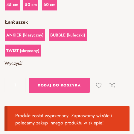
45 cm
50 cm
60 cm
Łańcuszek
ANKIER (klasyczny)
BUBBLE (kuleczki)
TWIST (skręcony)
Wyczyść
DODAJ DO KOSZYKA
Produkt został wyprzedany. Zapraszamy wkróte i
polecamy zakup
innego produktu w sklepie
!