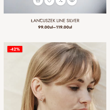
ŁAŃCUSZEK LINE SILVER
99.00
zł
–
119.00
zł
-42%