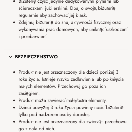
Biżuterię czyść jedynie dedykowanymi płynami lub
ściereczkami jubilerskimi. Dbaj o swoją biżuterię
regularnie aby zachować jej blask.
Zdejmuj biżuterię do snu, aktywności fizycznej oraz
wykonywania prac domowych, aby uniknąć uszkodzeń
i przebarwień.
BEZPIECZEŃSTWO
Produkt nie jest przeznaczony dla dzieci poniżej 3
roku życia. Istnieje ryzyko zadławienia lub połknięcia
małych elementów. Przechowuj go poza ich
zasięgiem.
Produkt może zawierać małe/ostre elementy.
Dzieci powyżej 3 roku życia powinny nosić biżuterię
tylko pod nadzorem osoby dorosłej.
Produkt nie jest przeznaczony dla zwierząt- przechowuj
go z dala od nich.