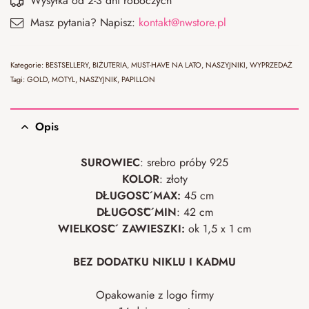
Wysyłka od 2-3 dni roboczych
Masz pytania? Napisz:
kontakt@nwstore.pl
Kategorie:
BESTSELLERY
,
BIŻUTERIA
,
MUST-HAVE NA LATO
,
NASZYJNIKI
,
WYPRZEDAŻ
Tagi:
GOLD
,
MOTYL
,
NASZYJNIK
,
PAPILLON
Opis
SUROWIEC
: srebro próby 925
KOLOR
: złoty
DŁUGOŚĆ MAX:
45 cm
DŁUGOŚĆ MIN
: 42 cm
WIELKOŚĆ ZAWIESZKI:
ok 1,5 x 1 cm
BEZ DODATKU NIKLU I KADMU
Opakowanie z logo firmy