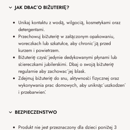
JAK DBAĆ O BIŻUTERIĘ?
Unikaj kontaktu z wodą, wilgocią, kosmetykami oraz
detergentami.
Przechowuj biżuterię w załączonym opakowaniu,
woreczkach lub szkatułce, aby chronić ją przed
kurzem i powietrzem.
Biżuterię czyść jedynie dedykowanymi płynami lub
ściereczkami jubilerskimi. Dbaj o swoją biżuterię
regularnie aby zachować jej blask.
Zdejmuj biżuterię do snu, aktywności fizycznej oraz
wykonywania prac domowych, aby uniknąć uszkodzeń
i przebarwień.
BEZPIECZEŃSTWO
Produkt nie jest przeznaczony dla dzieci poniżej 3