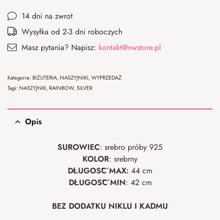
14 dni na zwrot
Wysyłka od 2-3 dni roboczych
Masz pytania? Napisz:
kontakt@nwstore.pl
Kategorie:
BIŻUTERIA
,
NASZYJNIKI
,
WYPRZEDAŻ
Tagi:
NASZYJNIK
,
RAINBOW
,
SILVER
Opis
SUROWIEC
: srebro próby 925
KOLOR
: srebrny
DŁUGOŚĆ MAX:
44 cm
DŁUGOŚĆ MIN
: 42 cm
BEZ DODATKU NIKLU I KADMU