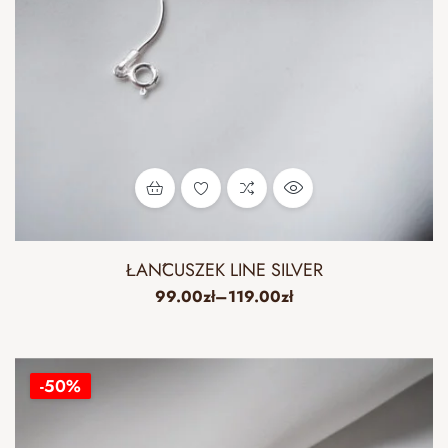
ŁAŃCUSZEK LINE SILVER
99.00
zł
–
119.00
zł
-50%