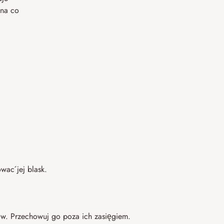
 na co
wać jej blask.
.
tów. Przechowuj go poza ich zasięgiem.