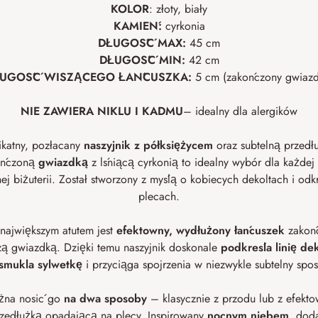
KOLOR
: złoty, biały
KAMIEŃ:
cyrkonia
DŁUGOŚĆ MAX:
45 cm
DŁUGOŚĆ MIN:
42 cm
UGOŚĆ WISZĄCEGO ŁAŃCUSZKA:
5 cm (zakończony gwiazd
NIE ZAWIERA NIKLU I
KADMU
– idealny dla alergików
ikatny, pozłacany
naszyjnik z półksiężycem
oraz subtelną przedł
ończoną
gwiazdką
z lśniącą cyrkonią to idealny wybór dla każdej 
ej biżuterii. Został stworzony z myślą o kobiecych dekoltach i odk
plecach.
 największym atutem jest
efektowny, wydłużony łańcuszek
zakoń
zą gwiazdką. Dzięki temu naszyjnik doskonale
podkreśla linię dek
smukla sylwetkę
i przyciąga spojrzenia w niezwykle subtelny spo
na nosić go
na dwa sposoby
– klasycznie z przodu lub z efekt
zedłużką opadającą na plecy. Inspirowany
nocnym niebem
, dod