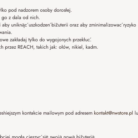
tylko pod nadzorem osoby dorosłej.
 go z dala od nich.
li aby uniknąć uszkodzeń biżuterii oraz aby zminimalizować ryzyko
wania.
owe zakładaj tylko do wygojonych przekłuć.
ch przez REACH, takich jak: ołów, nikiel, kadm.
eśniejszym kontakcie mailowym pod adresem
kontakt@nwstore.pl
lu
bciej mogła cieszyć się swoją nową biżuterią.