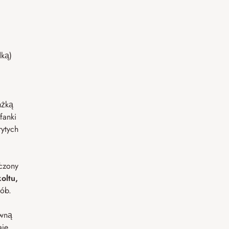
ką)
użką
fanki
rytych
czony
oltu,
sób.
owną
aje