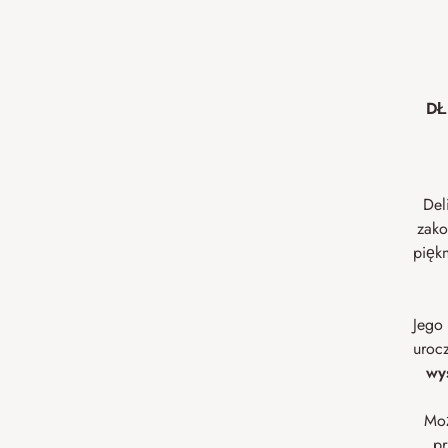
DŁ
Del
zak
piękn
Jego
uroc
wy
Moż
pr