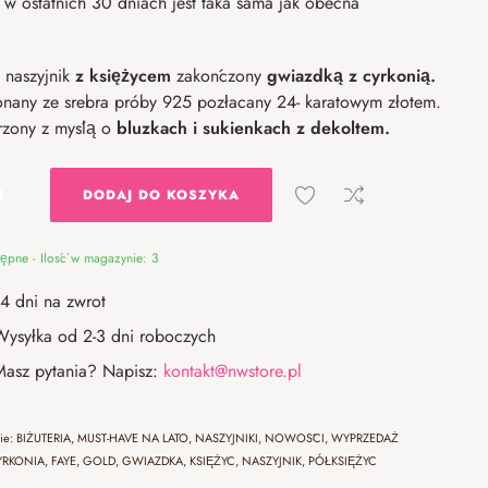
w ostatnich 30 dniach jest taka sama jak obecna
 naszyjnik
z księżycem
zakończony
gwiazdką z cyrkonią.
nany ze srebra próby 925 pozłacany 24- karatowym złotem.
rzony z myślą o
bluzkach i sukienkach z dekoltem.
DODAJ DO KOSZYKA
ępne - Ilość w magazynie: 3
14 dni na zwrot
Wysyłka od 2-3 dni roboczych
Masz pytania? Napisz:
kontakt@nwstore.pl
rie:
BIŻUTERIA
,
MUST-HAVE NA LATO
,
NASZYJNIKI
,
NOWOŚCI
,
WYPRZEDAŻ
YRKONIA
,
FAYE
,
GOLD
,
GWIAZDKA
,
KSIĘŻYC
,
NASZYJNIK
,
PÓŁKSIĘŻYC