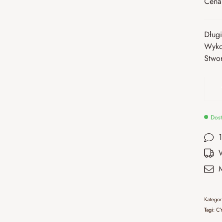
Cena 
Długi
Wyko
Stwo
Dost
Katego
Tagi:
C