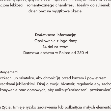
zacjom lekkości i
romantycznego charakteru
. Idealny do sukienek
dzień oraz na wyjątkowe okazje.
Dodatkowe informację:
Opakowanie z logo firmy
14 dni na zwrot
Darmowa dostawa w Polsce od 250 zł
etergentami.
kach lub szkatułce, aby chronić ją przed kurzem i powietrzem.
reczkami jubilerskimi. Dbaj o swoją biżuterię regularnie aby zacho
 wykonywania prac domowych, aby uniknąć uszkodzeń i przebarwień
ku życia. Istnieje ryzyko zadławienia lub połknięcia małych elemen