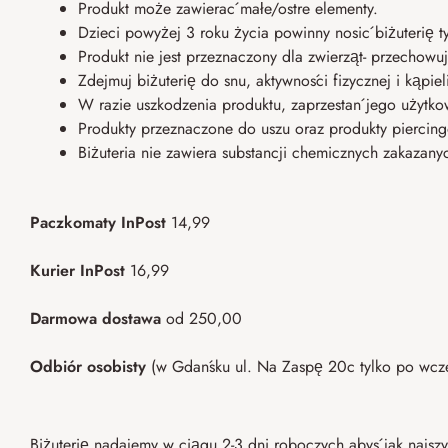
Produkt może zawierać małe/ostre elementy.
Dzieci powyżej 3 roku życia powinny nosić biżuterię 
Produkt nie jest przeznaczony dla zwierząt- przechowuj
Zdejmuj biżuterię do snu, aktywności fizycznej i kąpie
W razie uszkodzenia produktu, zaprzestań jego użytko
Produkty przeznaczone do uszu oraz produkty piercing
Biżuteria nie zawiera substancji chemicznych zakazany
Paczkomaty InPost
14,99
Kurier InPost
16,99
Darmowa dostawa
od 250,00
Odbiór osobisty
(w Gdańsku ul. Na Zaspę 20c tylko po wcz
Biżuterię nadajemy w ciągu 2-3 dni roboczych abyś jak najszy