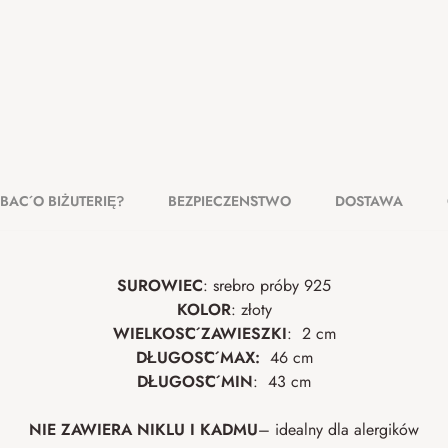
DBAĆ O BIŻUTERIĘ?
BEZPIECZEŃSTWO
DOSTAWA
SUROWIEC
: srebro próby 925
KOLOR
: złoty
WIELKOŚĆ ZAWIESZKI
: 2 cm
DŁUGOŚĆ MAX:
46 cm
DŁUGOŚĆ MIN
: 43 cm
NIE ZAWIERA NIKLU I
KADMU
– idealny dla alergików