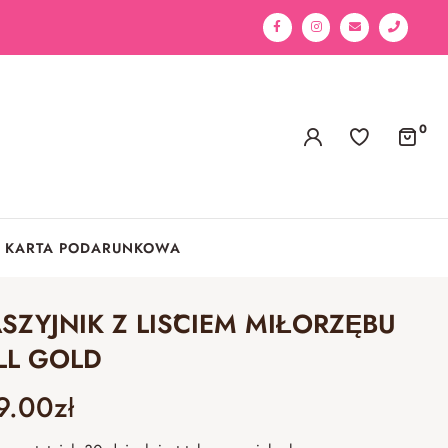
0
KARTA PODARUNKOWA
SZYJNIK Z LIŚCIEM MIŁORZĘBU
LL GOLD
9.00
zł