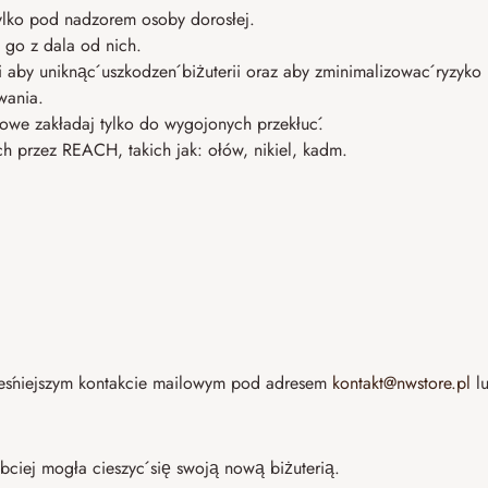
tylko pod nadzorem osoby dorosłej.
 go z dala od nich.
li aby uniknąć uszkodzeń biżuterii oraz aby zminimalizować ryzyko
wania.
owe zakładaj tylko do wygojonych przekłuć.
ch przez REACH, takich jak: ołów, nikiel, kadm.
eśniejszym kontakcie mailowym pod adresem
kontakt@nwstore.pl
lu
bciej mogła cieszyć się swoją nową biżuterią.