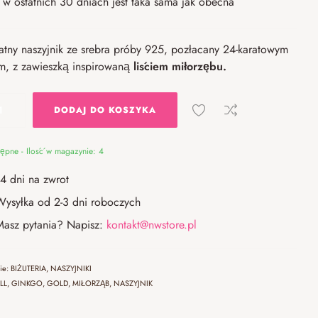
w ostatnich 30 dniach jest taka sama jak obecna
atny naszyjnik ze srebra próby 925, pozłacany 24-karatowym
m, z zawieszką inspirowaną
liściem miłorzębu.
DODAJ DO KOSZYKA
ępne - Ilość w magazynie: 4
14 dni na zwrot
Wysyłka od 2-3 dni roboczych
Masz pytania? Napisz:
kontakt@nwstore.pl
rie:
BIŻUTERIA
,
NASZYJNIKI
LL
,
GINKGO
,
GOLD
,
MIŁORZĄB
,
NASZYJNIK