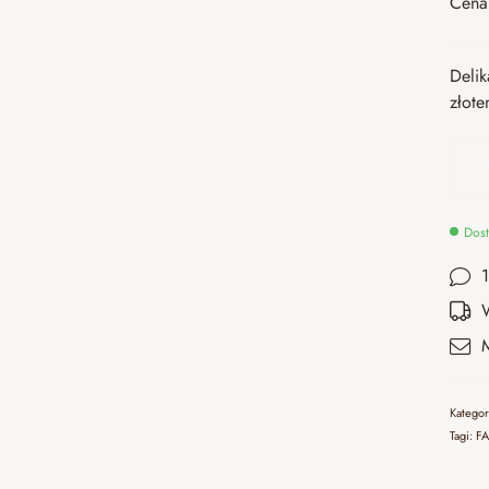
Cena 
Delik
złote
Dost
Katego
Tagi:
FA