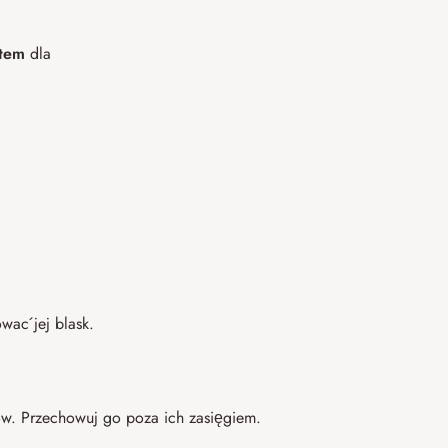
tem
dla
wać jej blask.
.
tów. Przechowuj go poza ich zasięgiem.