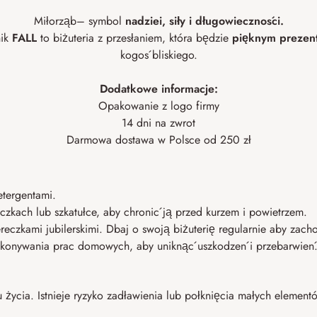
Miłorząb– symbol
nadziei, siły i długowieczności.
nik
FALL
to biżuteria z przesłaniem, która będzie
pięknym prezen
kogoś bliskiego.
Dodatkowe informacje:
Opakowanie z logo firmy
14 dni na zwrot
Darmowa dostawa w Polsce od 250 zł
etergentami.
kach lub szkatułce, aby chronić ją przed kurzem i powietrzem.
reczkami jubilerskimi. Dbaj o swoją biżuterię regularnie aby zacho
 wykonywania prac domowych, aby uniknąć uszkodzeń i przebarwień
ku życia. Istnieje ryzyko zadławienia lub połknięcia małych elemen