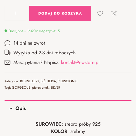
DODAJ DO KOSZYKA
Dostępne - Ilość w magazynie: 5
14 dni na zwrot
Wysyłka od 2-3 dni roboczych
Masz pytania? Napisz:
kontakt@nwstore.pl
Kategorie:
BESTSELLERY
,
BIŻUTERIA
,
PIERŚCIONKI
Tagi:
GORGEOUS
,
pierscionek
,
SILVER
Opis
SUROWIEC
: srebro próby 925
KOLOR
: srebrny