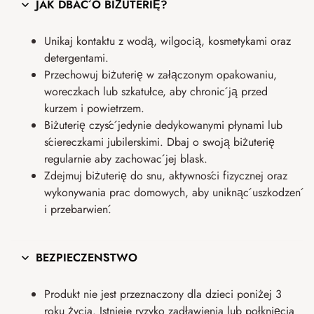
JAK DBAĆ O BIŻUTERIĘ?
Unikaj kontaktu z wodą, wilgocią, kosmetykami oraz
detergentami.
Przechowuj biżuterię w załączonym opakowaniu,
woreczkach lub szkatułce, aby chronić ją przed
kurzem i powietrzem.
Biżuterię czyść jedynie dedykowanymi płynami lub
ściereczkami jubilerskimi. Dbaj o swoją biżuterię
regularnie aby zachować jej blask.
Zdejmuj biżuterię do snu, aktywności fizycznej oraz
wykonywania prac domowych, aby uniknąć uszkodzeń
i przebarwień.
BEZPIECZEŃSTWO
Produkt nie jest przeznaczony dla dzieci poniżej 3
roku życia. Istnieje ryzyko zadławienia lub połknięcia