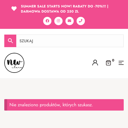
SUMMER SALE STARTS NOW! RABATY DO -70%!!! |
DARMOWA DOSTAWA OD 250 ZŁ
0
Nie znaleziono produktów, których szukasz.