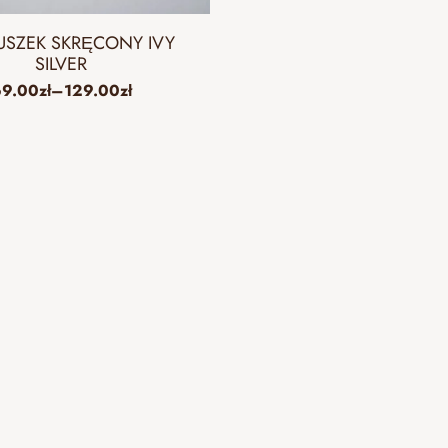
SZEK SKRĘCONY IVY
SILVER
69.00
zł
–
129.00
zł