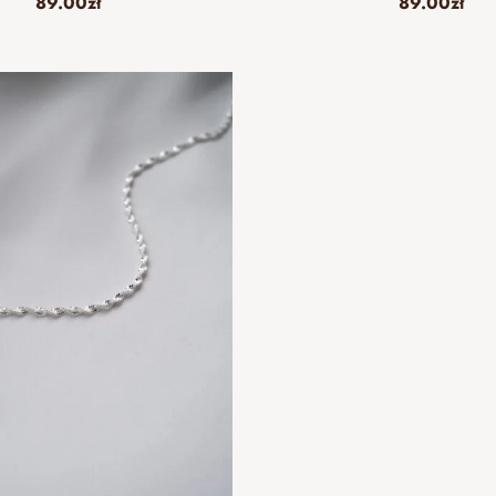
89.00
zł
89.00
zł