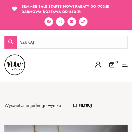
SUMMER SALE STARTS NOW! RABATY DO -70%!!! |
DARMOWA DOSTAWA OD 250 ZŁ
0
Wyświetlanie jednego wyniku
FILTRUJ