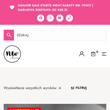
SUMMER SALE STARTS NOW! RABATY DO -70%!!! |
DARMOWA DOSTAWA OD 250 ZŁ
0
Wyświetlanie wszystkich wyników: 4
FILTRUJ