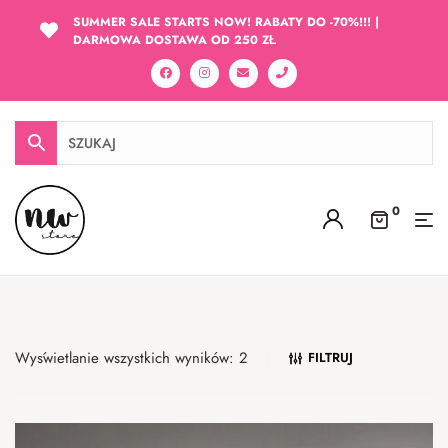
SUMMER SALE STARTS NOW! RABATY DO -70%!!! |
DARMOWA DOSTAWA OD 250 ZŁ
0
Wyświetlanie wszystkich wyników: 2
FILTRUJ