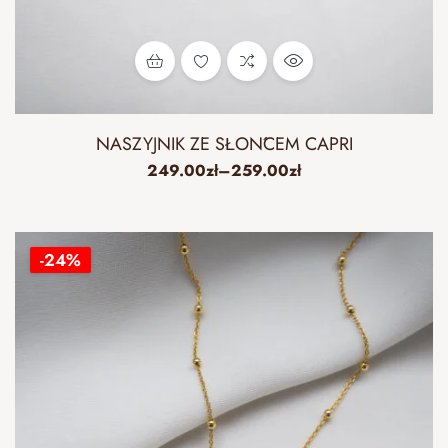
NASZYJNIK ZE SŁOŃCEM CAPRI
249.00
zł
–
259.00
zł
-24%