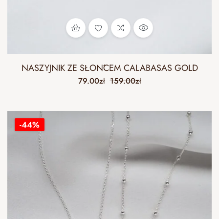
NASZYJNIK ZE SŁOŃCEM CALABASAS GOLD
79.00
zł
159.00
zł
-44%