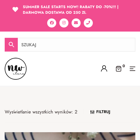
SUMMER SALE STARTS NOW! RABATY DO -70%!!! |
DARMOWA DOSTAWA OD 250 ZŁ
0
Wyświetlanie wszystkich wyników: 2
FILTRUJ