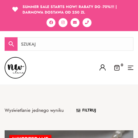
SUMMER SALE STARTS NOW! RABATY DO -70%!!! |
DARMOWA DOSTAWA OD 250 ZŁ
0
Wyświetlanie jednego wyniku
FILTRUJ