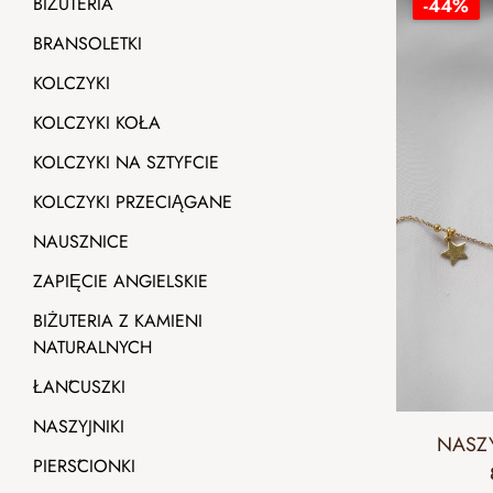
BIŻUTERIA
-44%
BRANSOLETKI
KOLCZYKI
KOLCZYKI KOŁA
KOLCZYKI NA SZTYFCIE
KOLCZYKI PRZECIĄGANE
NAUSZNICE
ZAPIĘCIE ANGIELSKIE
BIŻUTERIA Z KAMIENI
NATURALNYCH
ŁAŃCUSZKI
NASZYJNIKI
NASZY
PIERŚCIONKI