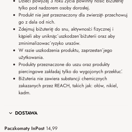
Dzieci powyżej 3 roku życia powinny nosić biżuterię
tylko pod nadzorem osoby dorosłej.
Produkt nie jest przeznaczony dla zwierząt- przechowuj
go z dala od nich.
Zdejmuj biżuterię do snu, aktywności fizycznej i
kąpieli aby uniknąć uszkodzeń biżuterii oraz aby
zminimalizować ryzyko urazów.
W razie uszkodzenia produktu, zaprzestań jego
użytkowania.
Produkty przeznaczone do uszu oraz produkty
piercingowe zakładaj tylko do wygojonych przekłuć.
Biżuteria nie zawiera substancji chemicznych
zakazanych przez REACH, takich jak: ołów, nikiel,
kadm.
DOSTAWA
Paczkomaty InPost
14,99