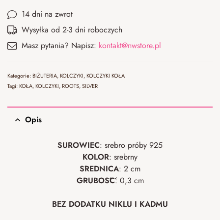
14 dni na zwrot
Wysyłka od 2-3 dni roboczych
Masz pytania? Napisz:
kontakt@nwstore.pl
Kategorie:
BIŻUTERIA
,
KOLCZYKI
,
KOLCZYKI KOŁA
Tagi:
KOŁA
,
KOLCZYKI
,
ROOTS
,
SILVER
Opis
SUROWIEC
: srebro próby 925
KOLOR
: srebrny
ŚREDNICA
: 2 cm
GRUBOŚĆ
: 0,3 cm
BEZ DODATKU NIKLU I KADMU