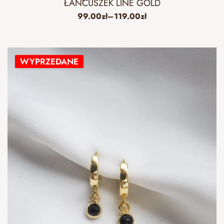
ŁAŃCUSZEK LINE GOLD
99.00
zł
–
119.00
zł
WYPRZEDANE