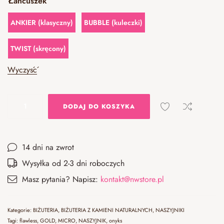
Łańcuszek
ANKIER (klasyczny)
BUBBLE (kuleczki)
TWIST (skręcony)
Wyczyść
DODAJ DO KOSZYKA
14 dni na zwrot
Wysyłka od 2-3 dni roboczych
Masz pytania? Napisz:
kontakt@nwstore.pl
Kategorie:
BIŻUTERIA
,
BIŻUTERIA Z KAMIENI NATURALNYCH
,
NASZYJNIKI
Tagi:
flawless
,
GOLD
,
MICRO
,
NASZYJNIK
,
onyks