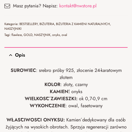
Masz pytania? Napisz:
kontakt@nwstore.pl
Kategorie:
BESTSELLERY
,
BIŻUTERIA
,
BIŻUTERIA Z KAMIENI NATURALNYCH
,
NASZYJNIKI
Tagi:
flawless
,
GOLD
,
NASZYJNIK
,
onyks
,
oval
Opis
SUROWIEC
: srebro próby 925, złocenie 24-karatowym
złotem
KOLOR
: złoty, czarny
KAMIEŃ:
onyks
WIELKOŚĆ ZAWIESZKI:
ok 0,7-0,9 cm
WYKOŃCZENIE
: owal, fasetowany
WŁAŚCIWOŚCI ONYKSU:
Kamień dedykowany dla osób
żyjących na wysokich obrotach. Sprzyja regeneracji zarówno