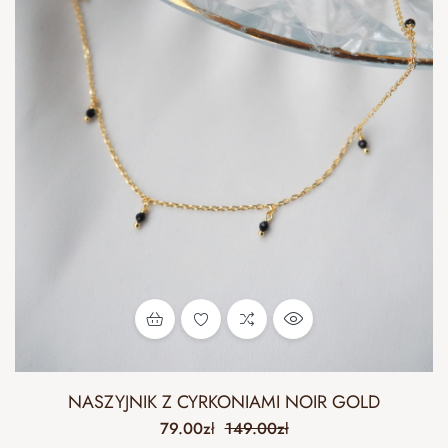
NASZYJNIK Z CYRKONIAMI NOIR GOLD
79.00
zł
149.00
zł