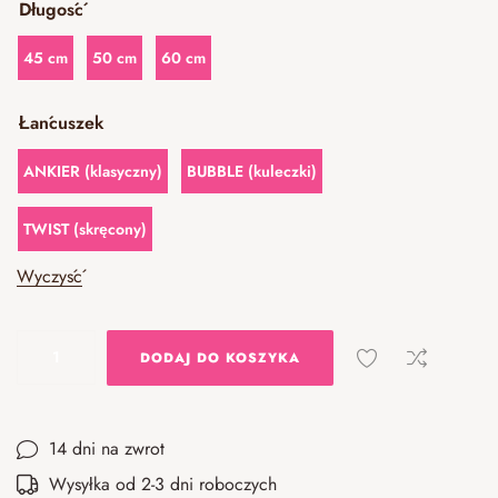
Długość
45 cm
50 cm
60 cm
Łańcuszek
ANKIER (klasyczny)
BUBBLE (kuleczki)
TWIST (skręcony)
Wyczyść
DODAJ DO KOSZYKA
14 dni na zwrot
Wysyłka od 2-3 dni roboczych