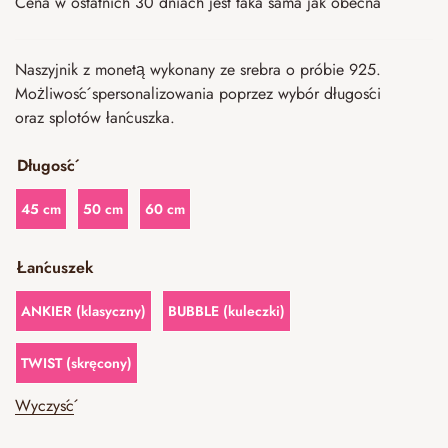
Cena w ostatnich 30 dniach jest taka sama jak obecna
Naszyjnik z monetą wykonany ze srebra o próbie 925.
Możliwość spersonalizowania poprzez wybór długości
oraz splotów łańcuszka.
Długość
45 cm
50 cm
60 cm
Łańcuszek
ANKIER (klasyczny)
BUBBLE (kuleczki)
TWIST (skręcony)
Wyczyść