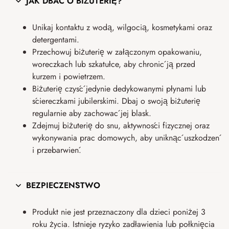
JAK DBAĆ O BIŻUTERIĘ?
Unikaj kontaktu z wodą, wilgocią, kosmetykami oraz
detergentami.
Przechowuj biżuterię w załączonym opakowaniu,
woreczkach lub szkatułce, aby chronić ją przed
kurzem i powietrzem.
Biżuterię czyść jedynie dedykowanymi płynami lub
ściereczkami jubilerskimi. Dbaj o swoją biżuterię
regularnie aby zachować jej blask.
Zdejmuj biżuterię do snu, aktywności fizycznej oraz
wykonywania prac domowych, aby uniknąć uszkodzeń
i przebarwień.
BEZPIECZEŃSTWO
Produkt nie jest przeznaczony dla dzieci poniżej 3
roku życia. Istnieje ryzyko zadławienia lub połknięcia