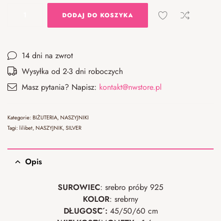
DODAJ DO KOSZYKA
14 dni na zwrot
Wysyłka od 2-3 dni roboczych
Masz pytania? Napisz:
kontakt@nwstore.pl
Kategorie:
BIŻUTERIA
,
NASZYJNIKI
Tagi:
lilibet
,
NASZYJNIK
,
SILVER
Opis
SUROWIEC
: srebro próby 925
KOLOR
: srebrny
DŁUGOŚĆ :
45/50/60 cm