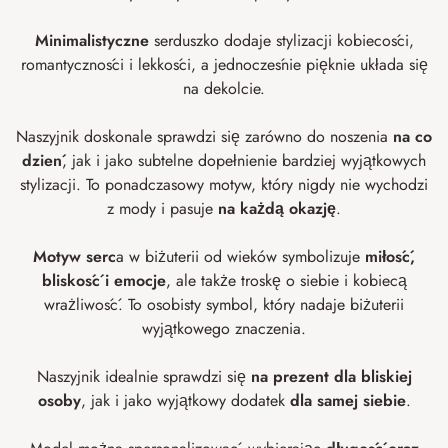
Minimalistyczne
serduszko dodaje stylizacji kobiecości,
romantyczności i lekkości, a jednocześnie pięknie układa się
na dekolcie.
Naszyjnik doskonale sprawdzi się zarówno do noszenia
na co
dzień
, jak i jako subtelne dopełnienie bardziej wyjątkowych
stylizacji. To ponadczasowy motyw, który nigdy nie wychodzi
z mody i pasuje
na każdą okazję
.
Motyw serc
a w biżuterii od wieków symbolizuje
miłość,
bliskość i emocje
, ale także troskę o siebie i kobiecą
wrażliwość. To osobisty symbol, który nadaje biżuterii
wyjątkowego znaczenia.
Naszyjnik idealnie sprawdzi się
na prezent dla bliskiej
osoby
, jak i jako wyjątkowy dodatek
dla samej siebie
.