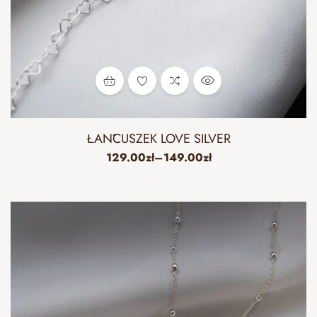
ŁAŃCUSZEK LOVE SILVER
129.00
zł
–
149.00
zł