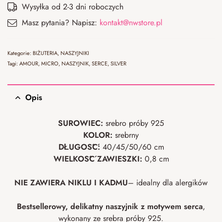
Wysyłka od 2-3 dni roboczych
Masz pytania? Napisz:
kontakt@nwstore.pl
Kategorie:
BIŻUTERIA
,
NASZYJNIKI
Tagi:
AMOUR
,
MICRO
,
NASZYJNIK
,
SERCE
,
SILVER
Opis
SUROWIEC:
srebro próby 925
KOLOR:
srebrny
DŁUGOŚĆ:
40/45/50/60 cm
WIELKOŚĆ ZAWIESZKI:
0,8 cm
NIE ZAWIERA NIKLU I
KADMU
– idealny dla alergików
Bestsellerowy, delikatny naszyjnik z motywem serca
,
wykonany ze srebra próby 925.