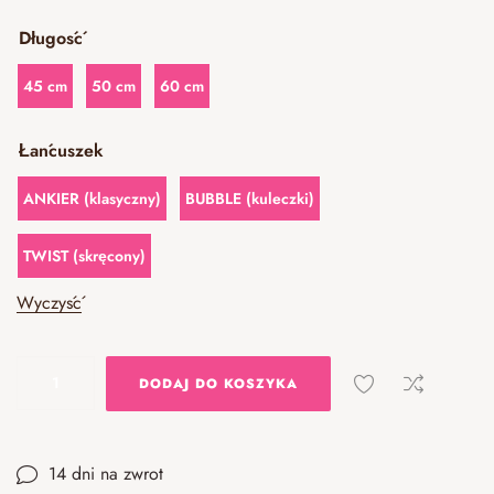
Długość
45 cm
50 cm
60 cm
Łańcuszek
ANKIER (klasyczny)
BUBBLE (kuleczki)
TWIST (skręcony)
Wyczyść
DODAJ DO KOSZYKA
14 dni na zwrot