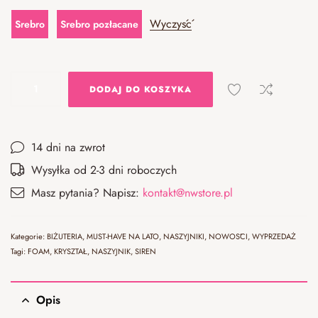
Wyczyść
Srebro
Srebro pozłacane
DODAJ DO KOSZYKA
14 dni na zwrot
Wysyłka od 2-3 dni roboczych
Masz pytania? Napisz:
kontakt@nwstore.pl
Kategorie:
BIŻUTERIA
,
MUST-HAVE NA LATO
,
NASZYJNIKI
,
NOWOŚCI
,
WYPRZEDAŻ
Tagi:
FOAM
,
KRYSZTAŁ
,
NASZYJNIK
,
SIREN
Opis