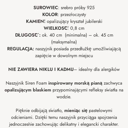
SUROWIEC
: srebro próby 925
KOLOR
: przeźroczysty
KAMIEŃ:
opalizujący kryształ jubilerski
WIELKOŚĆ
: 0,8 cm
DŁUGOŚĆ :
ok. 40 cm (minimalna) – ok. 45 cm
(maksymalna)
REGULACJA:
naszyjnik posiada przedłużkę umożliwiającą
zapięcie w dowolnym miejscu
NIE ZAWIERA NIKLU I
KADMU
– idealny dla alergików
Naszyjnik Siren Foam
inspirowany morską pianą
zachwyca
opalizującym blaskiem
przypominającymi refleksy światła na
wodzie.
Pięknie odbijają światło,
mieniąc się
pastelowymi
odcieniami. Dzięki temu naszyjnik przyciąga spojrzenia
jednocześnie zachowując delikatny i elegancki charakter.