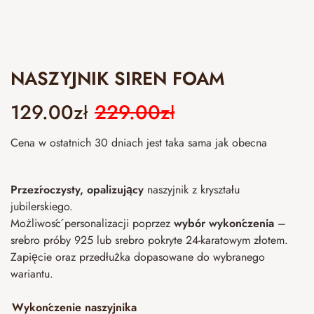
NASZYJNIK SIREN FOAM
129.00
zł
229.00
zł
Cena w ostatnich 30 dniach jest taka sama jak obecna
Przeźroczysty, opalizujący
naszyjnik z kryształu
jubilerskiego.
Możliwość personalizacji poprzez
wybór wykończenia
–
srebro próby 925 lub srebro pokryte 24-karatowym złotem.
Zapięcie oraz przedłużka dopasowane do wybranego
wariantu.
Wykończenie naszyjnika