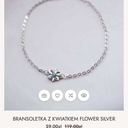
BRANSOLETKA Z KWIATKIEM FLOWER SILVER
59.00
zł
119.00
zł