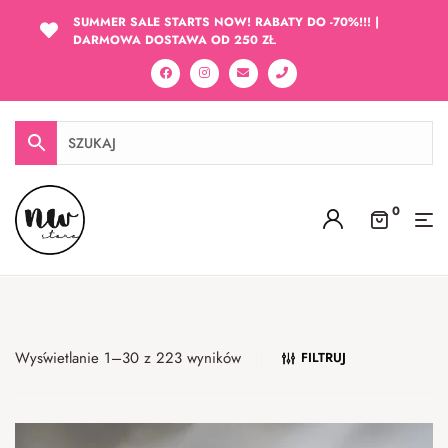
SUMMER SALE STARTS NOW! RABATY DO -70%!!! |
DARMOWA DOSTAWA OD 250 ZŁ
0
Wyświetlanie 1–30 z 223 wyników
FILTRUJ