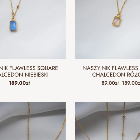
NIK FLAWLESS SQUARE
NASZYJNIK FLAWLESS
LCEDON NIEBIESKI
CHALCEDON RÓŻ
189.00
zł
89.00
zł
189.00
z