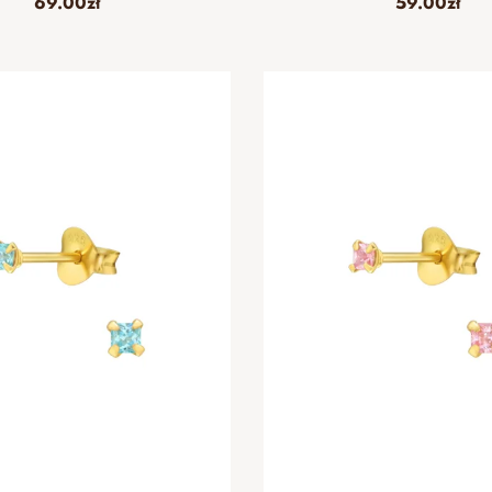
69.00
zł
59.00
zł