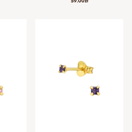
59.00
zł