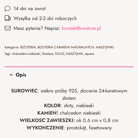
14 dni na zwrot
Wysyłka od 2-3 dni roboczych
Masz pytania? Napisz:
kontakt@nwstore.pl
Kategorie:
BIŻUTERIA
,
BIŻUTERIA Z KAMIENI NATURALNYCH
,
NASZYJNIKI
Tagi:
chalcedon-niebieski
,
flawless
,
GOLD
,
NASZYJNIK
,
square
Opis
SUROWIEC
: srebro próby 925, złocenie 24-karatowym
złotem
KOLOR
: złoty, niebieski
KAMIEŃ:
chalcedon niebieski
WIELKOŚĆ ZAWIESZKI:
ok 0,6 cm x 0,8 cm
WYKOŃCZENIE
: prostokąt, fasetowany