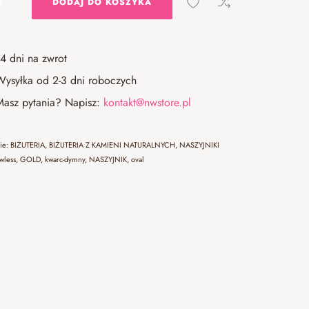
DODAJ DO KOSZYKA
14 dni na zwrot
Wysyłka od 2-3 dni roboczych
Masz pytania? Napisz:
kontakt@nwstore.pl
rie:
BIŻUTERIA
,
BIŻUTERIA Z KAMIENI NATURALNYCH
,
NASZYJNIKI
awless
,
GOLD
,
kwarc-dymny
,
NASZYJNIK
,
oval