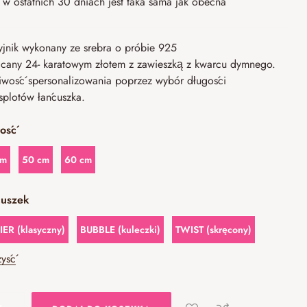
w ostatnich 30 dniach jest taka sama jak obecna
yjnik wykonany ze srebra o próbie 925
acany 24- karatowym złotem z zawieszką z kwarcu dymnego.
iwość spersonalizowania poprzez wybór długości
splotów łańcuszka.
ość
cm
50 cm
60 cm
cuszek
ER (klasyczny)
BUBBLE (kuleczki)
TWIST (skręcony)
yść