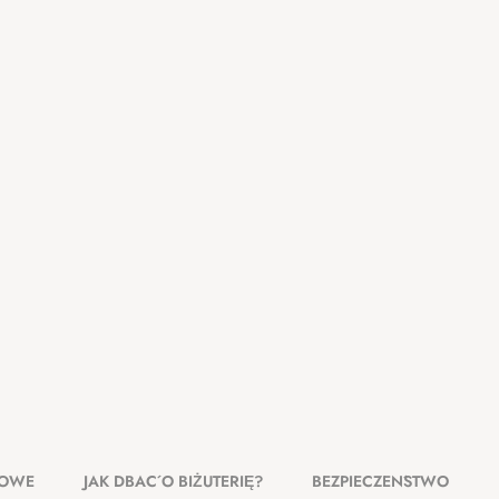
KOWE
JAK DBAĆ O BIŻUTERIĘ?
BEZPIECZEŃSTWO