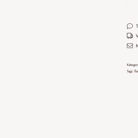
Katego
Tagi:
fl