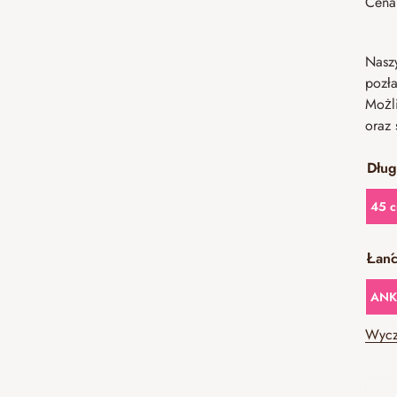
Cena 
Nasz
pozł
Możl
oraz 
Dług
45 
Łań
ANKI
Wycz